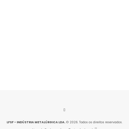
Rua da Indústria, Lote 12/13
4760-810 Lousado
VER CONTACTOS
LFSF - INDÚSTRIA METALÚRGICA LDA.
© 2026. Todos os direitos reservados.
12