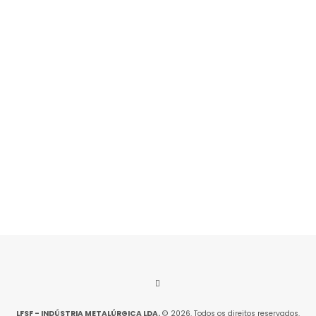
CONTACTOS
Rua da Indústria, Lote 12/13
4760-810 Lousado
VER CONTACTOS
LFSF - INDÚSTRIA METALÚRGICA LDA.
© 2026. Todos os direitos reservados.