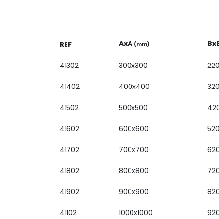
AxA
Bx
REF
(mm)
41302
300x300
22
41402
400x400
32
41502
500x500
42
41602
600x600
52
41702
700x700
62
41802
800x800
72
41902
900x900
82
41102
1000x1000
92